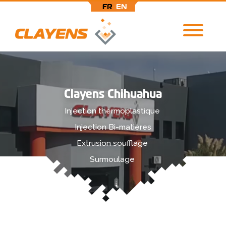
FR
EN
Aller
au
contenu
principal
Clayens Chihuahua
Injection thermoplastique
Injection Bi-matières
Extrusion soufflage
Surmoulage