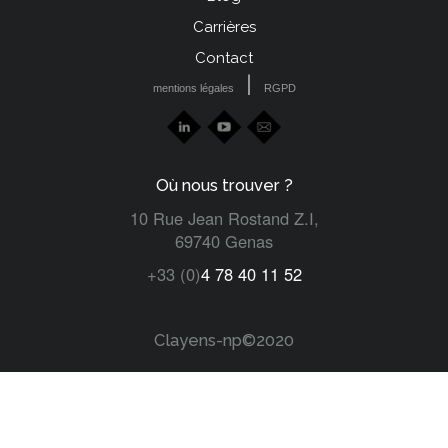
left
Carrières
Contact
|
mentions légales
RGPD
Où nous trouver ?
10 Rue Jean Rostand Z.I,
69740 Genas
+33 (0)
4 78 40 11 52
Clayens-np©2020