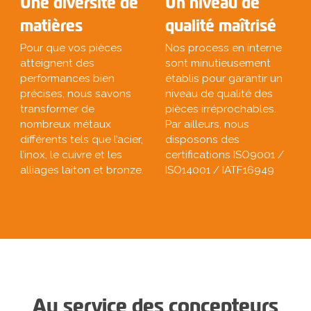
Une diversité de
Un niveau de
matières
qualité maîtrisé
Pour que vos pièces
Nos process en interne
atteignent des
sont minutieusement
performances bien
établis pour garantir un
précises, nous savons
niveau de qualité des
transformer de
pièces irréprochables.
nombreux métaux
Par ailleurs, nous
différents tels que l’acier,
disposons des
l’inox, le cuivre et les
certifications ISO9001 /
alliages laiton et bronze.
ISO14001 / IATF16949
Au service des concepteurs