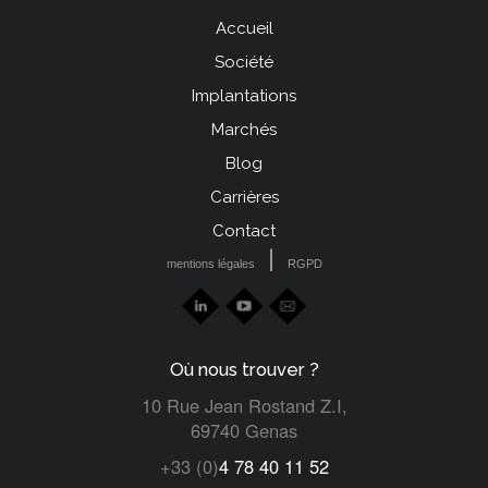
Accueil
Menu
Société
Pied
Implantations
de
Marchés
page
Blog
left
Carrières
Contact
|
mentions légales
RGPD
Où nous trouver ?
10 Rue Jean Rostand Z.I,
69740 Genas
+33 (0)
4 78 40 11 52