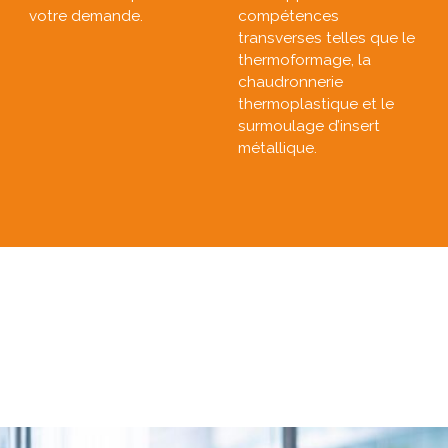
votre demande.
compétences
transverses telles que le
thermoformage, la
chaudronnerie
thermoplastique et le
surmoulage d’insert
métallique.