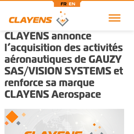
FR
EN
CLAYENS annonce
Aller
au
l’acquisition des activités
contenu
principal
aéronautiques de GAUZY
SAS/VISION SYSTEMS et
renforce sa marque
CLAYENS Aerospace