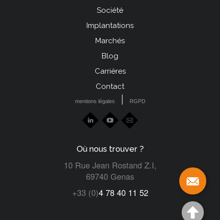
Menu
Société
Pied
Implantations
de
Marchés
page
Blog
left
Carrières
Contact
|
mentions légales
RGPD
Où nous trouver ?
10 Rue Jean Rostand Z.I,
69740 Genas
+33 (0)
4 78 40 11 52