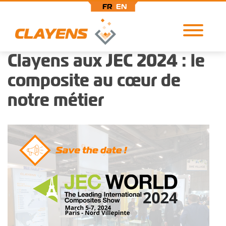
FR
EN
Clayens aux JEC 2024 : le
Aller
au
composite au cœur de
contenu
principal
notre métier