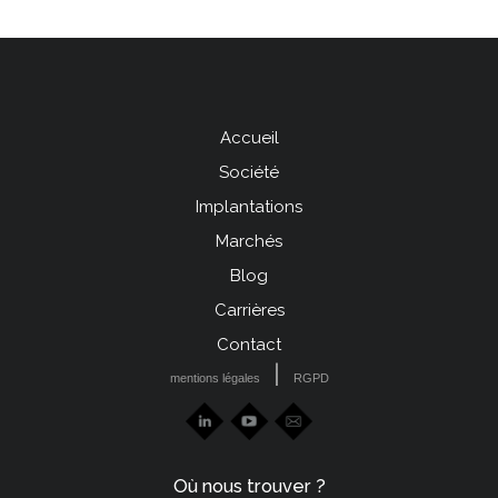
Accueil
Menu
Société
Pied
Implantations
de
Marchés
page
Blog
left
Carrières
Contact
|
mentions légales
RGPD
Où nous trouver ?