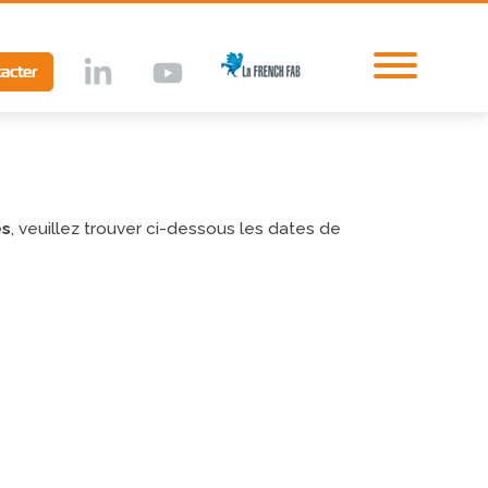
acter
lff
lkd
Ytb
es
, veuillez trouver ci-dessous les dates de