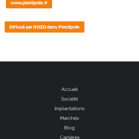
www.plastipolis.fr
Diffusé par ROZO dans Plastipolis
Accueil
Menu
Société
Pied
Implantations
de
Marchés
page
Blog
left
Carrières