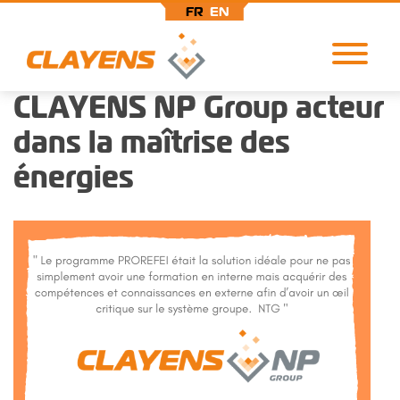
FR
EN
CLAYENS NP Group acteur
Aller
au
dans la maîtrise des
contenu
principal
énergies