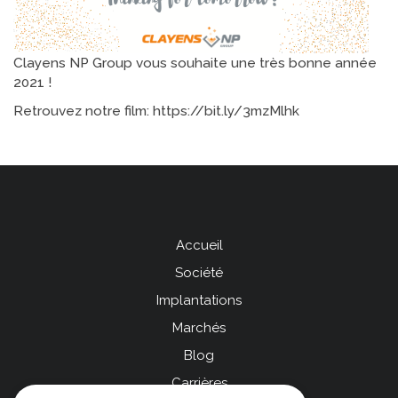
Clayens NP Group vous souhaite une très bonne année
2021 !
Retrouvez notre film: https://bit.ly/3mzMlhk
Accueil
Menu
Société
Pied
Implantations
de
Marchés
page
Blog
left
Carrières