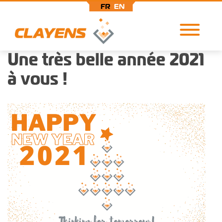
FR
EN
Une très belle année 2021
Aller
Panneau de gestion des cookies
au
à vous !
contenu
principal