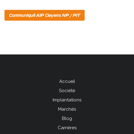
Communiqué AIP Clayens NP / PIT
Accueil
Menu
Société
Pied
Implantations
de
Marchés
page
Blog
left
Carrières